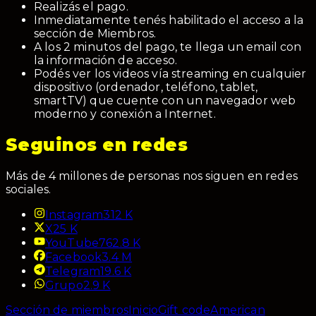
Realizás el pago.
Inmediatamente tenés habilitado el acceso a la
sección de Miembros.
A los 2 minutos del pago, te llega un email con
la información de acceso.
Podés ver los videos vía streaming en cualquier
dispositivo (ordenador, teléfono, tablet,
smartTV) que cuente con un navegador web
moderno y conexión a Internet.
Seguinos en redes
Más de 4 millones de personas nos siguen en redes
sociales.
Instagram
312 K
X
25 K
YouTube
762.8 K
Facebook
3.4 M
Telegram
19.6 K
Grupo
2.9 K
Sección de miembros
Inicio
Gift code
American