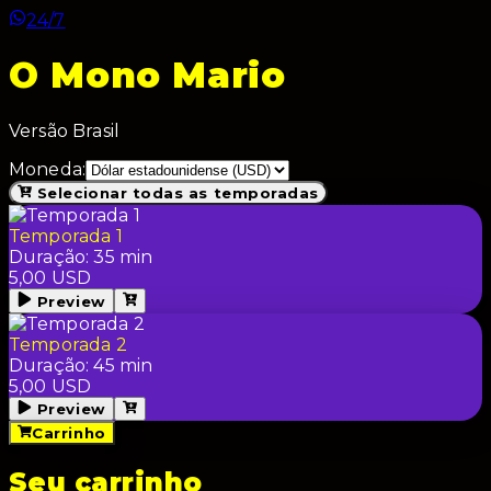
24/7
O Mono Mario
Versão Brasil
Moneda:
Selecionar todas as temporadas
Temporada 1
Duração
:
35
min
5,00
USD
Preview
Temporada 2
Duração
:
45
min
5,00
USD
Preview
Carrinho
Seu carrinho